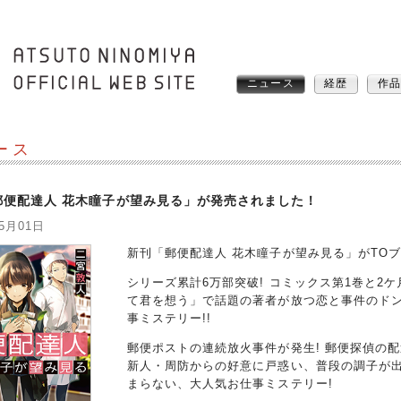
ニュース
経歴
作
ース
郵便配達人 花木瞳子が望み見る」が発売されました！
05月01日
新刊「郵便配達人 花木瞳子が望み見る」がTO
シリーズ累計6万部突破! コミックス第1巻と2
て君を想う」で話題の著者が放つ恋と事件のド
事ミステリー!!
郵便ポストの連続放火事件が発生! 郵便探偵の
新人・周防からの好意に戸惑い、普段の調子が出
まらない、大人気お仕事ミステリー!