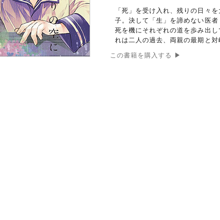
「死」を受け入れ、残りの日々を
子。決して「生」を諦めない医者
死を機にそれぞれの道を歩み出し
れは二人の過去、両親の最期と対
この書籍を購入する ▶